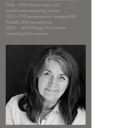
1998 – 2009 AS Ilves-Extra, ISC
spordirõivaste kaubamärgi disainer
2002 – 2013 kompositsiooni õpetajana EKA
Kolledźis, EKA moeosakonnas
2009- ... ATLM Design OÜ kudumite
kaubamärgi Mithio disainer