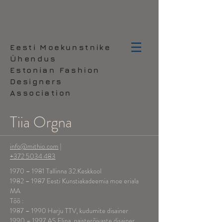
Eesti Moekunstnike
Ühendus
Estonian Fashion
Designers
Association
Tiia Orgna
info@mithio.com
|
+372 5034 483
1970 – 1981 Tallinna 32.Keskkool
1982 – 1987 Eesti Kunstiakadeemia moe eriala
MA
Töö :
1987 – 1990 Harju TTV, kudumite disainer
1990 – 1997 AS Elina, naisterõivaste disainer