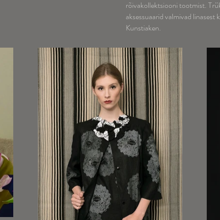
rõivakollektsiooni tootmist. Trü
aksessuaarid valmivad linasest k
Kunstiaken.