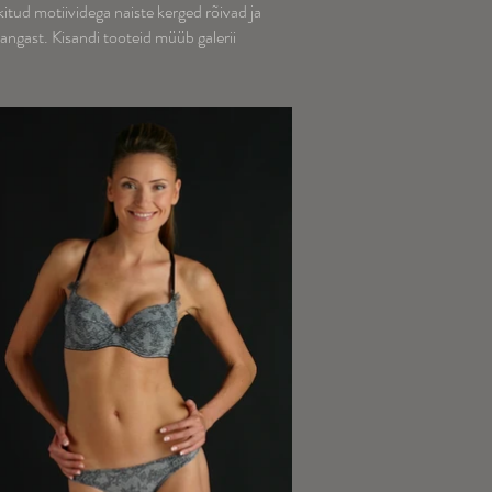
kitud motiividega naiste kerged rõivad ja
angast. Kisandi tooteid müüb galerii