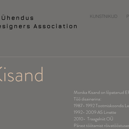
KUNSTNIKUD
P
e Ühendus
esigners Association
isand
Monika Kisand on lõpetanud ER
Töö disainerina:
1987- 1992 Tootmiskoondis L
1992- 2009 AS Linette
2010- Traagelniit OÜ
Pärast töötamist rõivatööstuse