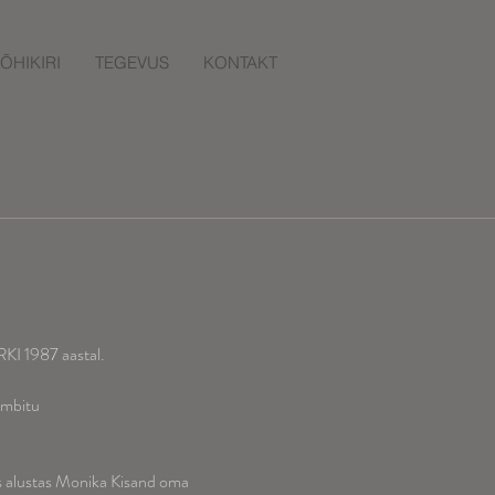
ÕHIKIRI
TEGEVUS
KONTAKT
KI 1987 aastal.
embitu
s alustas Monika Kisand oma