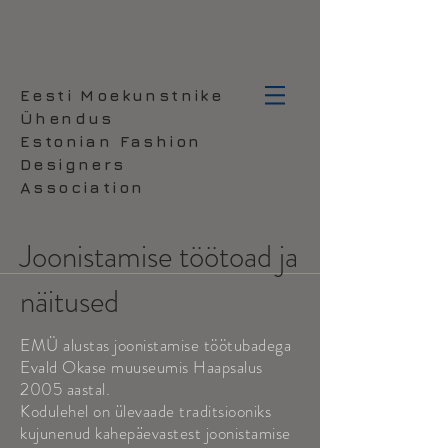
Eesti Moekunstnike
Ühendus
Estonian Fashion
Designers
Association
Joonistamise töötoad ja
näitused
EMÜ alustas joonistamise töötubadega
Evald Okase muuseumis Haapsalus
2005 aastal.
Kodulehel on ülevaade traditsiooniks
kujunenud kahepäevastest joonistamise