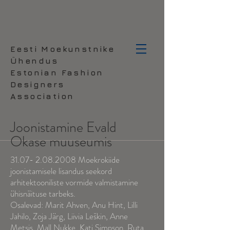
Eesti Moekunstnike
Ühendus
Estonian Fashion
Designers
Association
Joonistamine Evald
Okase muuseumis
31.07- 2.08.2008
Moekrokiide
joonistamisele lisandus seekord
arhitektooniliste vormide valmistamine
ühisnäituse tarbeks.
Osalevad: Marit Ahven, Anu Hint, Lilli
Jahilo, Zoja Järg, Liivia Leškin, Anne
Metsis, Mall Nukke, Kati Simpson, Ruta